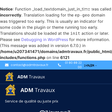
Notice
: Function _load_textdomain_just_in_time was called
incorrectly
. Translation loading for the
domain
ep-geo
was triggered too early. This is usually an indicator for
some code in the plugin or theme running too early.
Translations should be loaded at the
action or later.
init
Please see
Debugging in WordPress
for more information.
(This message was added in version 6.7.0.) in
/home/u207341471/domains/admtravaux.fr/public_html
includes/functions.php
on line
6121
test
01 80 88 22
contact@admtravaux.fr
00
Service de qualité au juste prix