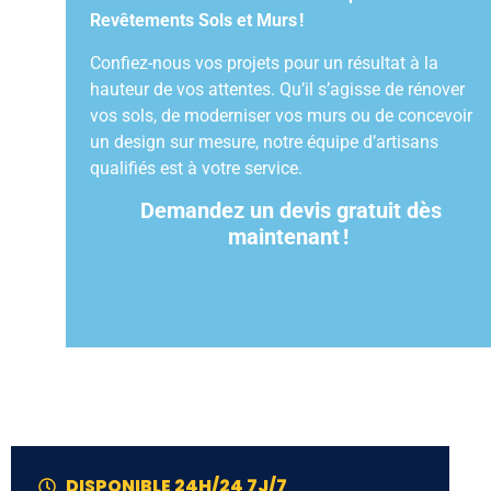
Revêtements Sols et Murs
!
Confiez-nous vos projets pour un résultat à la
hauteur de vos attentes. Qu’il s’agisse de rénover
vos sols, de moderniser vos murs ou de concevoir
un design sur mesure, notre équipe d’artisans
qualifiés est à votre service.
Demandez un devis gratuit dès
maintenant
!
DISPONIBLE 24H/24 7J/7