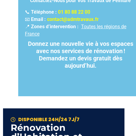
Contactez-Nous pour Vos Travaux de Peinture
📞
Téléphone :
01 80 88 22 00
📧
Email :
contact@admtravaux.fr
📍
Zones d’intervention :
Toutes les régions de
France
Donnez une nouvelle vie à vos espaces
avec nos services de rénovation
!
Demandez un devis gratuit dès
aujourd’hui.
DISPONIBLE 24H/24 7J/7
Rénovation