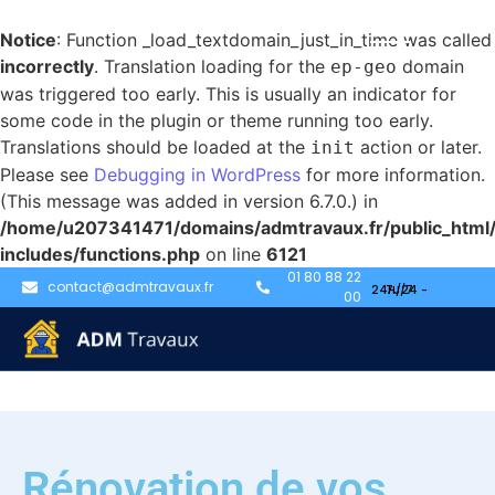
Notice
: Function _load_textdomain_just_in_time was called
incorrectly
. Translation loading for the
domain
ep-geo
was triggered too early. This is usually an indicator for
some code in the plugin or theme running too early.
Translations should be loaded at the
action or later.
init
Please see
Debugging in WordPress
for more information.
(This message was added in version 6.7.0.) in
/home/u207341471/domains/admtravaux.fr/public_html
includes/functions.php
on line
6121
01 80 88 22
contact@admtravaux.fr
00
Rénovation de vos