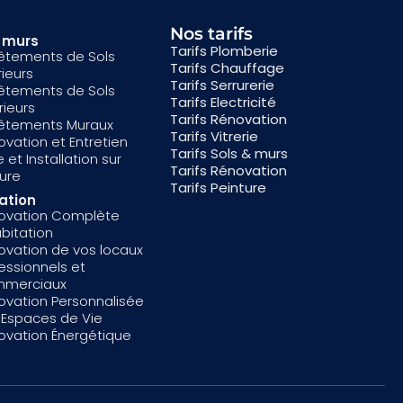
Nos tarifs
& murs
Tarifs Plomberie
êtements de Sols
Tarifs Chauffage
rieurs
Tarifs Serrurerie
êtements de Sols
Tarifs Electricité
rieurs
Tarifs Rénovation
êtements Muraux
Tarifs Vitrerie
vation et Entretien
Tarifs Sols & murs
 et Installation sur
Tarifs Rénovation
ure
Tarifs Peinture
ation
ovation Complète
bitation
ovation de vos locaux
essionnels et
merciaux
ovation Personnalisée
 Espaces de Vie
ovation Énergétique