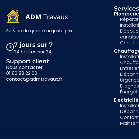
Service
Plomberie
Réparati
Installa
Débouc
Service de qualité au juste prix
canalis
Chauffe
7 jours sur 7
Chauffag
24 heures sur 24
Installa
Support client
Chauff
Nous contacter
Entreti
01 80 88 22 00
Dépann
contact@admtravaux.fr
Urgence
Diagnost
Énergét
Electricité
Installat
Dépanna
Conform
Mainten