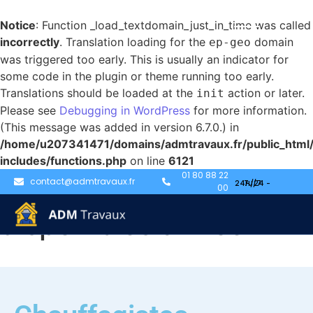
Notice
: Function _load_textdomain_just_in_time was called
incorrectly
. Translation loading for the
domain
ep-geo
was triggered too early. This is usually an indicator for
some code in the plugin or theme running too early.
Translations should be loaded at the
action or later.
init
Please see
Debugging in WordPress
for more information.
(This message was added in version 6.7.0.) in
/home/u207341471/domains/admtravaux.fr/public_html
includes/functions.php
on line
6121
01 80 88 22
Chauffagistes
contact@admtravaux.fr
00
disponibles à Nice