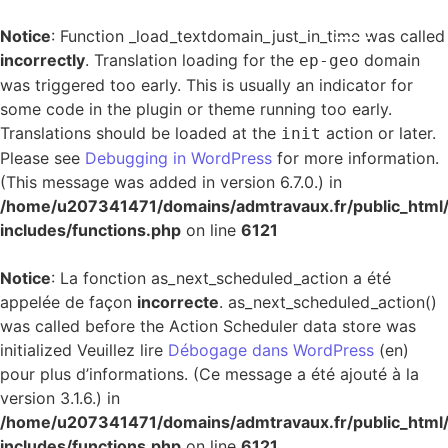
Notice
: Function _load_textdomain_just_in_time was called
incorrectly
. Translation loading for the
domain
ep-geo
was triggered too early. This is usually an indicator for
some code in the plugin or theme running too early.
Translations should be loaded at the
action or later.
init
Please see
Debugging in WordPress
for more information.
(This message was added in version 6.7.0.) in
/home/u207341471/domains/admtravaux.fr/public_html
includes/functions.php
on line
6121
Notice
: La fonction as_next_scheduled_action a été
appelée de façon
incorrecte
. as_next_scheduled_action()
was called before the Action Scheduler data store was
initialized Veuillez lire
Débogage dans WordPress
(en)
pour plus d’informations. (Ce message a été ajouté à la
version 3.1.6.) in
/home/u207341471/domains/admtravaux.fr/public_html
includes/functions.php
on line
6121