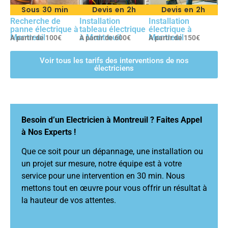
Sous 30 min
Devis en 2h
Devis en 2h
Recherche de
Installation
Installation
panne électrique à
tableau électrique
électrique à
Montreuil
à Montreuil
Montreuil
A partir de 100€
A partir de 600€
A partir de 150€
Voir tous les tarifs des interventions de nos
électriciens
Besoin d’un Electricien à Montreuil ? Faites Appel
à Nos Experts !
Que ce soit pour un dépannage, une installation ou
un projet sur mesure, notre équipe est à votre
service pour une intervention en 30 min. Nous
mettons tout en œuvre pour vous offrir un résultat à
la hauteur de vos attentes.