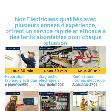
Nos Electriciens qualifiés avec
plusieurs années d'expérience,
offrent un service rapide et efficace à
des tarifs abordables pour chaque
situation
Sous 30 min
Sous 30 min
Sous 30 min
Réparation
Diagnostic
Remise aux
tableau électrique
électrique à
normes électrique
à Montreuil
Montreuil
à Montreuil
A partir de 95€
A partir de 100€
A partir de 270€