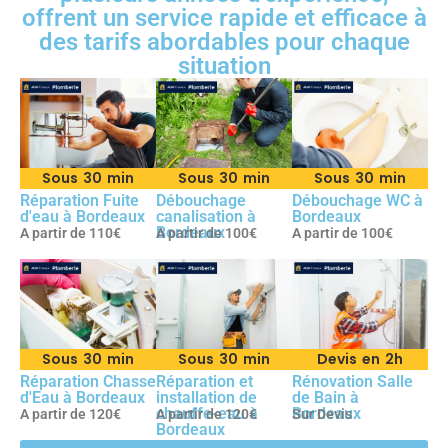
offrent un service rapide et efficace à
des tarifs abordables pour chaque
situation
Sous 30 min
Sous 30 min
Sous 30 min
Réparation Fuite
Débouchage
Débouchage WC à
d'eau à Bordeaux
canalisation à
Bordeaux
Bordeaux
A partir de 110€
A partir de 100€
A partir de 100€
Sous 30 min
Sous 30 min
Devis en 2h
Réparation Chasse
Réparation et
Rénovation Salle
d'Eau à Bordeaux
installation de
de Bain à
chauffe-eau à
Bordeaux
A partir de 120€
A partir de 120€
Sur Devis
Bordeaux