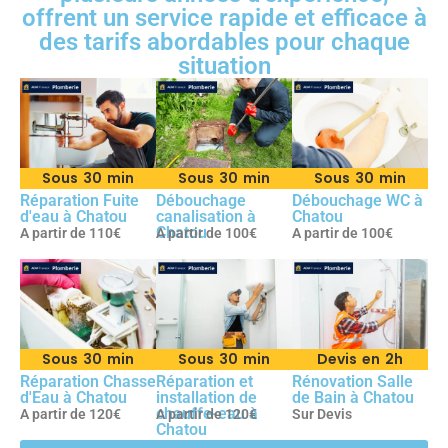
offrent un service rapide et efficace à
des tarifs abordables pour chaque
situation
Sous 30 min
Sous 30 min
Sous 30 min
Réparation Fuite
Débouchage
Débouchage WC à
d'eau à Chatou
canalisation à
Chatou
Chatou
A partir de 110€
A partir de 100€
A partir de 100€
Sous 30 min
Sous 30 min
Devis en 2h
Réparation Chasse
Réparation et
Rénovation Salle
d'Eau à Chatou
installation de
de Bain à Chatou
chauffe-eau à
A partir de 120€
A partir de 120€
Sur Devis
Chatou