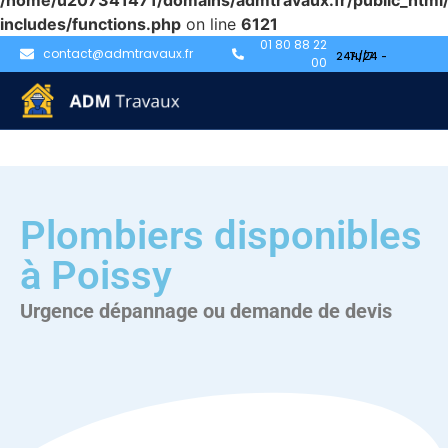
/home/u207341471/domains/admtravaux.fr/public_html
includes/functions.php
on line
6121
01 80 88 22
contact@admtravaux.fr
00
Plombiers disponibles
à Poissy
Urgence dépannage ou demande de devis