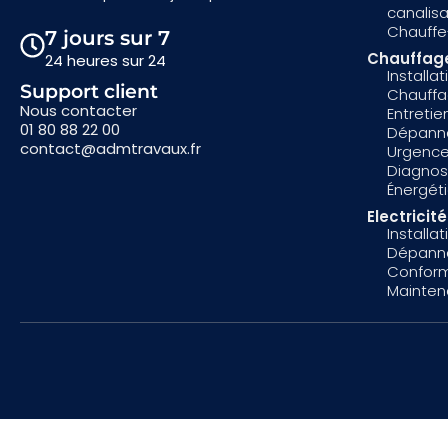
canalis
Chauffe
7 jours sur 7
Chauffag
24 heures sur 24
Installa
Support client
Chauff
Nous contacter
Entreti
01 80 88 22 00
Dépann
contact@admtravaux.fr
Urgence
Diagnost
Énergét
Electricité
Installat
Dépanna
Conform
Mainten