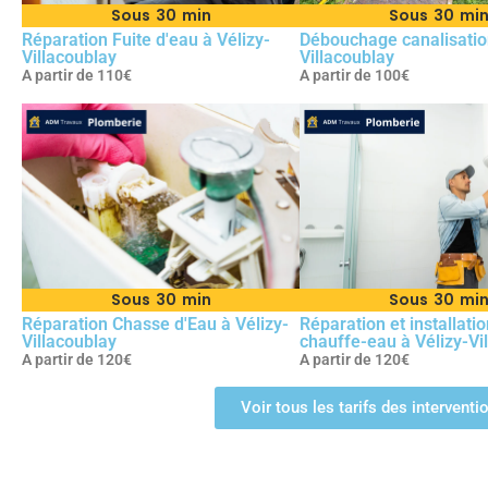
Sous 30 min
Sous 30 mi
Réparation Fuite d'eau à Vélizy-
Débouchage canalisation
Villacoublay
Villacoublay
A partir de 110€
A partir de 100€
Sous 30 min
Sous 30 mi
Réparation Chasse d'Eau à Vélizy-
Réparation et installati
Villacoublay
chauffe-eau à Vélizy-Vi
A partir de 120€
A partir de 120€
Voir tous les tarifs des intervent