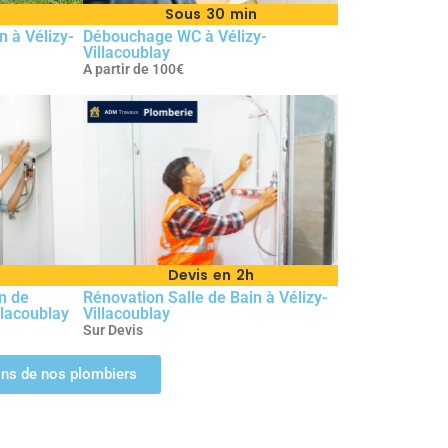
n
Sous 30 min
 à Vélizy-
Débouchage WC à Vélizy-
Villacoublay
A partir de 100€
n
Devis en 2h
on de
Rénovation Salle de Bain à Vélizy-
llacoublay
Villacoublay
Sur Devis
ions de nos plombiers