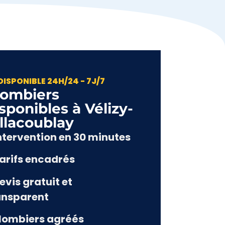
DISPONIBLE 24H/24 - 7J/7
lombiers
sponibles à Vélizy-
llacoublay​
Intervention en 30 minutes
Tarifs encadrés
evis gratuit et
ansparent
Plombiers agréés