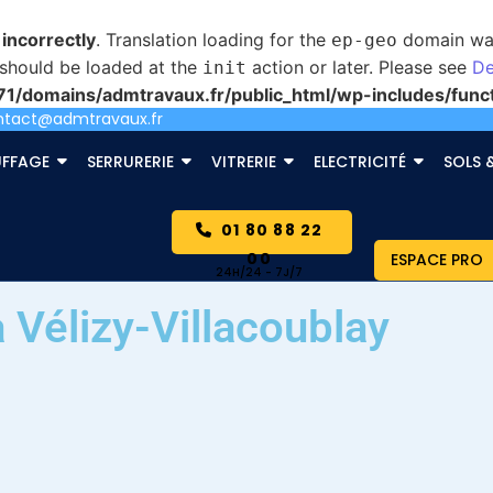
d
incorrectly
. Translation loading for the
domain was 
ep-geo
s should be loaded at the
action or later. Please see
De
init
/domains/admtravaux.fr/public_html/wp-includes/func
ntact@admtravaux.fr
FFAGE
SERRURERIE
VITRERIE
ELECTRICITÉ
SOLS 
01 80 88 22
00
ESPACE PRO
 Vélizy-Villacoublay