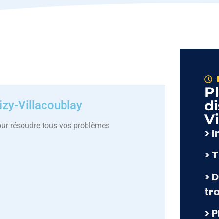
P
di
zy-Villacoublay
Vi
our résoudre tous vos problèmes
> 
> 
> D
tr
> 