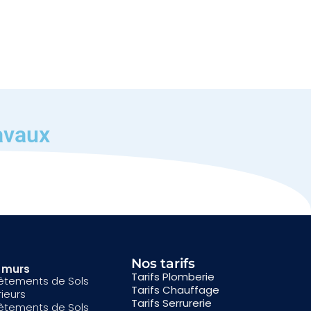
avaux
Nos tarifs
& murs
Tarifs Plomberie
êtements de Sols
Tarifs Chauffage
rieurs
Tarifs Serrurerie
êtements de Sols