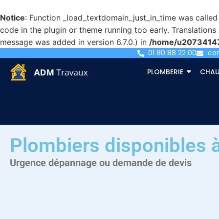
Notice
: Function _load_textdomain_just_in_time was calle
code in the plugin or theme running too early. Translation
message was added in version 6.7.0.) in
/home/u207341471
01 80 88 22 00
co
PLOMBERIE
CHAU
Plombiers disponibles à
Urgence dépannage ou demande de devis