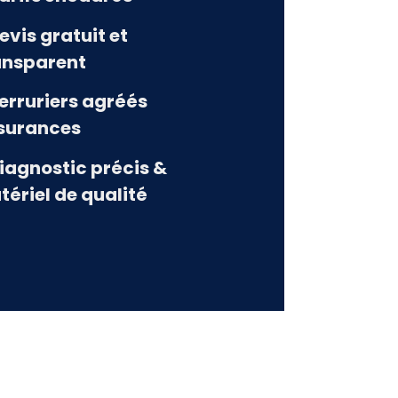
evis gratuit et
ansparent
Serruriers agréés
surances
Diagnostic précis &
tériel de qualité