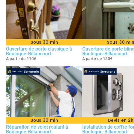
Sous 30 min
Sous 30 mi
Ouverture de porte classique à
Ouverture de porte blin
Boulogne-Billancourt
Boulogne-Billancourt
A partir de 110€
A partir de 130€
Sous 30 min
Devis en 2h
Réparation de volet roulant à
Installation de coffre fo
Boulogne-Billancourt
Boulogne-Billancourt