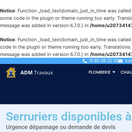
Notice
: Function _load_textdomain_just_in_time was calle
some code in the plugin or theme running too early. Transl
message was added in version 6.7.0.) in
/home/u207341471
Notice
: Function _load_textdomain_just_in_time was calle
code in the plugin or theme running too early. Translation
message was added in version 6.7.0.) in
/home/u207341471
01 80 88 22 00
co
PLOMBERIE
CHAU
Serruriers disponibles 
Urgence dépannage ou demande de devis