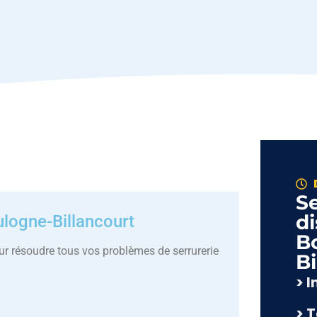
Se
di
logne-Billancourt
B
ur résoudre tous vos problèmes de serrurerie
Bi
> 
> 