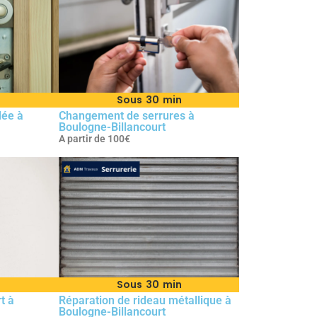
n
Sous 30 min
dée à
Changement de serrures à
Boulogne-Billancourt
A partir de 100€
Sous 30 min
rt à
Réparation de rideau métallique à
Boulogne-Billancourt