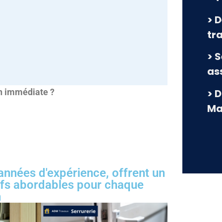
> D
tr
> 
as
> 
on immédiate ?
Ma
 années d'expérience, offrent un
rifs abordables pour chaque
n