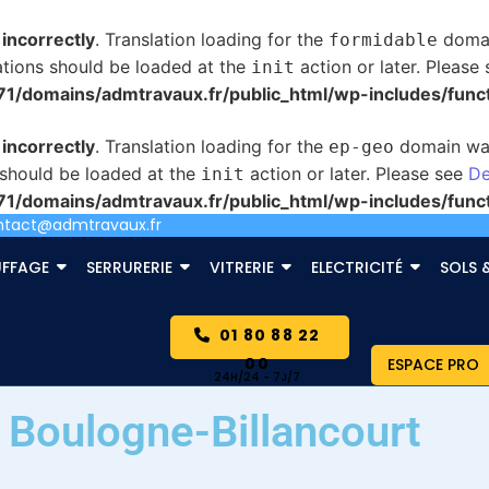
d
incorrectly
. Translation loading for the
domain
formidable
ations should be loaded at the
action or later. Please
init
/domains/admtravaux.fr/public_html/wp-includes/func
d
incorrectly
. Translation loading for the
domain was 
ep-geo
s should be loaded at the
action or later. Please see
De
init
/domains/admtravaux.fr/public_html/wp-includes/func
ntact@admtravaux.fr
FFAGE
SERRURERIE
VITRERIE
ELECTRICITÉ
SOLS 
01 80 88 22
00
ESPACE PRO
à Boulogne-Billancourt