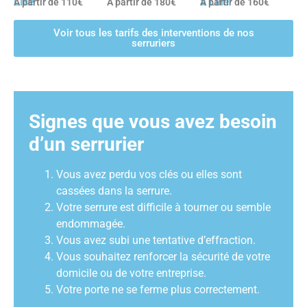
Lille
à Lille
A partir de 110€
A partir de 180€
A partir de 160€
Voir tous les tarifs des interventions de nos
serruriers
Signes que vous avez besoin
d’un serrurier
Vous avez perdu vos clés ou elles sont
cassées dans la serrure.
Votre serrure est difficile à tourner ou semble
endommagée.
Vous avez subi une tentative d’effraction.
Vous souhaitez renforcer la sécurité de votre
domicile ou de votre entreprise.
Votre porte ne se ferme plus correctement.