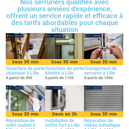
Nos serruriers qualifiés avec
plusieurs années d'expérience,
offrent un service rapide et efficace à
des tarifs abordables pour chaque
situation
Sous 30 min
Sous 30 min
Sous 30 min
Ouverture de porte
Ouverture de porte
Changement de
classique à Lille
blindée à Lille
serrures à Lille
A partir de 90€
A partir de 110€
A partir de 100€
Sous 30 min
Devis en 2h
Sous 30 min
Réparation de
Installation de
Réparation de
volet roulant à
coffre fort à Lille
rideau métallique