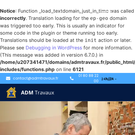
Notice
: Function _load_textdomain_just_in_time was called
incorrectly
. Translation loading for the
domain
ep-geo
was triggered too early. This is usually an indicator for
some code in the plugin or theme running too early.
Translations should be loaded at the
action or later.
init
Please see
Debugging in WordPress
for more information.
(This message was added in version 6.7.0.) in
/home/u207341471/domains/admtravaux.fr/public_html
includes/functions.php
on line
6121
01 80 88 22
Serruriers disponibles
contact@admtravaux.fr
00
à Lille