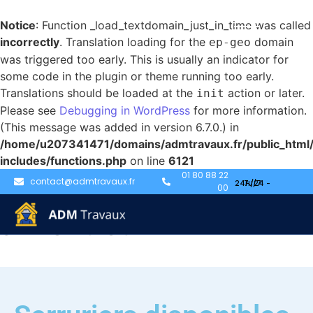
Notice
: Function _load_textdomain_just_in_time was called
incorrectly
. Translation loading for the
domain
ep-geo
was triggered too early. This is usually an indicator for
some code in the plugin or theme running too early.
Translations should be loaded at the
action or later.
init
Please see
Debugging in WordPress
for more information.
(This message was added in version 6.7.0.) in
/home/u207341471/domains/admtravaux.fr/public_html
includes/functions.php
on line
6121
01 80 88 22
Serruriers disponibles
contact@admtravaux.fr
00
à Montreuil-2