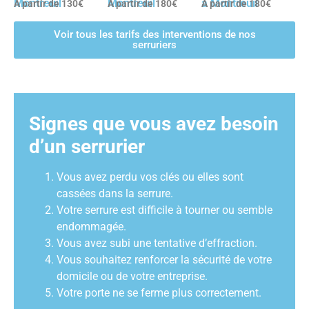
Montreuil
Montreuil
à Montreuil
A partir de 130€
A partir de 180€
A partir de 180€
Voir tous les tarifs des interventions de nos
serruriers
Signes que vous avez besoin
d’un serrurier
Vous avez perdu vos clés ou elles sont
cassées dans la serrure.
Votre serrure est difficile à tourner ou semble
endommagée.
Vous avez subi une tentative d’effraction.
Vous souhaitez renforcer la sécurité de votre
domicile ou de votre entreprise.
Votre porte ne se ferme plus correctement.