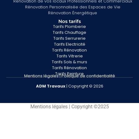
Rénovation de vos locaux Professionnels et Commerciaux
Rénovation Personnalisée des Espaces de Vie
Rénovation Énergétique
Nos tarifs
Tarifs Plomberie
Tarifs Chauffage
Tarifs Serrurerie
Tarifs Electricité
Tarifs Rénovation
Tarifs Vitrerie
Tarifs Sols & murs
Tarifs Rénovation
Tarifs Peinture
Mentions légales
|
Politique de confidentialité
ADM
Travaux
| Copyright © 2026
Mentions légales | Copyright ©2025