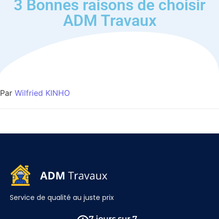
3 Bonnes raisons de choisir
ADM Travaux
Par
Wilfried KINHO
Service de qualité au juste prix
7 jours sur 7