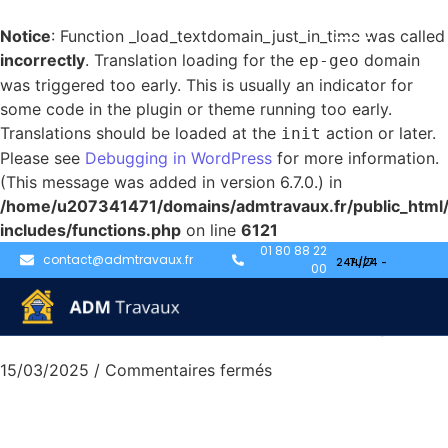
Notice
: Function _load_textdomain_just_in_time was called
incorrectly
. Translation loading for the
domain
ep-geo
was triggered too early. This is usually an indicator for
some code in the plugin or theme running too early.
Translations should be loaded at the
action or later.
init
Please see
Debugging in WordPress
for more information.
(This message was added in version 6.7.0.) in
/home/u207341471/domains/admtravaux.fr/public_html
includes/functions.php
on line
6121
Débouchage
01 80 88 22
contact@admtravaux.fr
00
canalisation à Poissy
15/03/2025
/
Commentaires fermés