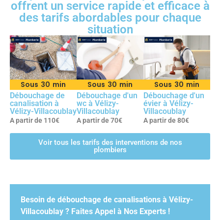
offrent un service rapide et efficace à
des tarifs abordables pour chaque
situation
Sous 30 min
Sous 30 min
Sous 30 min
Débouchage de
Débouchage d'un
Débouchage d'un
canalisation à
wc à Vélizy-
évier à Vélizy-
Vélizy-Villacoublay
Villacoublay
Villacoublay
A partir de 110€
A partir de 70€
A partir de 80€
Voir tous les tarifs des interventions de nos
plombiers
Besoin de débouchage de canalisations à Vélizy-
Villacoublay ? Faites Appel à Nos Experts !