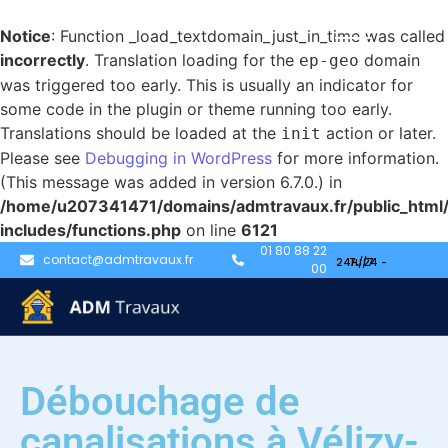
Notice
: Function _load_textdomain_just_in_time was called
incorrectly
. Translation loading for the
domain
ep-geo
was triggered too early. This is usually an indicator for
some code in the plugin or theme running too early.
Translations should be loaded at the
action or later.
init
Please see
Debugging in WordPress
for more information.
(This message was added in version 6.7.0.) in
/home/u207341471/domains/admtravaux.fr/public_html
includes/functions.php
on line
6121
01 80 88 22
contact@admtravaux.fr
00
Débouchage de
canalisations à Vélizy-