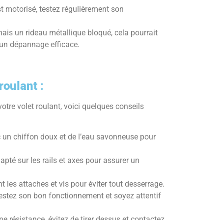
st motorisé, testez régulièrement son
ais un rideau métallique bloqué, cela pourrait
 un dépannage efficace.
 roulant
:
votre volet roulant, voici quelques conseils
 un chiffon doux et de l’eau savonneuse pour
apté sur les rails et axes pour assurer un
t les attaches et vis pour éviter tout desserrage.
 testez son bon fonctionnement et soyez attentif
e résistance, évitez de tirer dessus et contactez