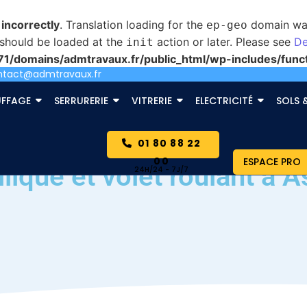
d
incorrectly
. Translation loading for the
domain was 
ep-geo
s should be loaded at the
action or later. Please see
De
init
/domains/admtravaux.fr/public_html/wp-includes/func
ntact@admtravaux.fr
FFAGE
SERRURERIE
VITRERIE
ELECTRICITÉ
SOLS 
01 80 88 22
00
ESPACE PRO
ique et volet roulant à A