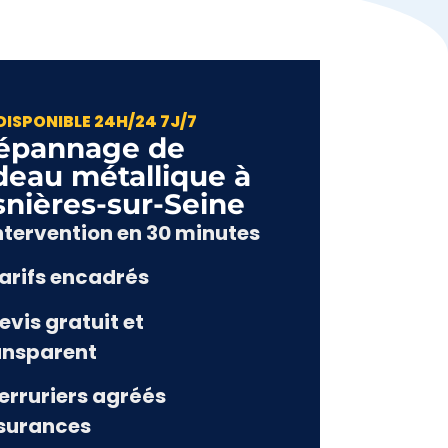
DISPONIBLE 24H/24 7J/7
épannage de
deau métallique à
snières-sur-Seine
Intervention en 30 minutes
Tarifs encadrés
evis gratuit et
ansparent
Serruriers agréés
surances