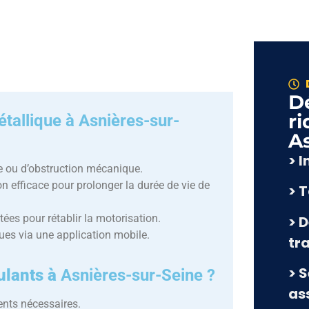
D
ri
tallique à Asnières-sur-
A
> 
e ou d’obstruction mécanique.
n efficace pour prolonger la durée de vie de
> 
ées pour rétablir la motorisation.
> D
ques via une application mobile.
tr
> 
oulants à
Asnières-sur-Seine ?
as
ents nécessaires.