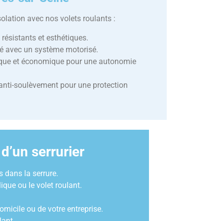
solation avec nos volets roulants :
 résistants et esthétiques.
ité avec un système motorisé.
ique et économique pour une autonomie
anti-soulèvement pour une protection
d’un serrurier
 dans la serrure.
que ou le volet roulant.
omicile ou de votre entreprise.
lant.