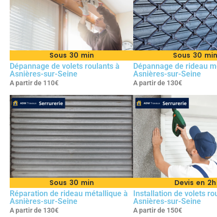
Sous 30 min
Sous 30 mi
Dépannage de volets roulants à
Dépannage de rideau mé
Asnières-sur-Seine
Asnières-sur-Seine
A partir de 110€
A partir de 130€
Sous 30 min
Devis en 2h
Réparation de rideau métallique à
Installation de volets ro
Asnières-sur-Seine
Asnières-sur-Seine
A partir de 130€
A partir de 150€