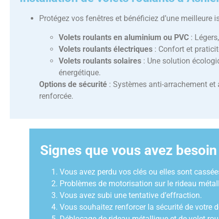
Protégez vos fenêtres et bénéficiez d’une meilleure i
Volets roulants en aluminium ou PVC
: Légers,
Volets roulants électriques
: Confort et pratic
Volets roulants solaires
: Une solution écolog
énergétique.
Options de sécurité
: Systèmes anti-arrachement et 
renforcée.
Signes que vous avez besoin 
Vous avez perdu vos clés ou elles sont cassées
Problèmes de motorisation sur le rideau métalli
Vous avez subi une tentative d’effraction.
Vous souhaitez renforcer la sécurité de votre d
Déblocage de rideau métallique et de volet rou