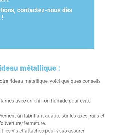
ations, contactez-nous dès
t
!
rideau métallique
:
otre rideau métallique, voici quelques conseils
s lames avec un chiffon humide pour éviter
rement un lubrifiant adapté sur les axes, rails et
l’ouverture/fermeture.
t les vis et attaches pour vous assurer