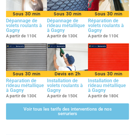
Sous 30 min
Sous 30 min
Sous 30 min
Dépannage de
Dépannage de
Réparation de
volets roulants à
rideau métallique
volets roulants à
Gagny
à Gagny
Gagny
A partir de 110€
A partir de 130€
A partir de 110€
Sous 30 min
Devis en 2h
Sous 30 min
Réparation de
Installation de
Installation de
rideau métallique
volets roulants à
rideau métallique
à Gagny
Gagny
à Gagny
A partir de 130€
A partir de 150€
A partir de 180€
Voir tous les tarifs des interventions de nos
serruriers