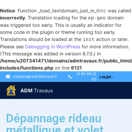
Notice
: Function _load_textdomain_just_in_time was called
incorrectly
. Translation loading for the
domain
ep-geo
was triggered too early. This is usually an indicator for
some code in the plugin or theme running too early.
Translations should be loaded at the
action or later.
init
Please see
Debugging in WordPress
for more information.
(This message was added in version 6.7.0.) in
/home/u207341471/domains/admtravaux.fr/public_html
includes/functions.php
on line
6121
01 80 88 22
contact@admtravaux.fr
00
Dépannage rideau
métallique et volet