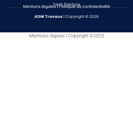
Tarifs Peinture
Mentions légales
|
Politique de confidentialité
ADM
Travaux
| Copyright © 2026
Mentions légales | Copyright ©2025