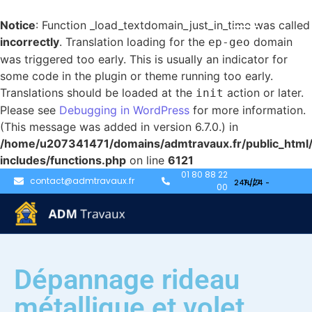
Notice
: Function _load_textdomain_just_in_time was called
incorrectly
. Translation loading for the
domain
ep-geo
was triggered too early. This is usually an indicator for
some code in the plugin or theme running too early.
Translations should be loaded at the
action or later.
init
Please see
Debugging in WordPress
for more information.
(This message was added in version 6.7.0.) in
/home/u207341471/domains/admtravaux.fr/public_html
includes/functions.php
on line
6121
01 80 88 22
contact@admtravaux.fr
00
Dépannage rideau
métallique et volet