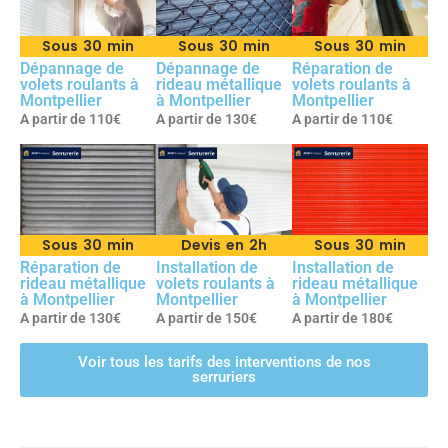
Sous 30 min
Sous 30 min
Sous 30 min
Dépannage de
Dépannage de
Réparation de
volets roulants à
rideau métallique
volets roulants à
Montpellier
à Montpellier
Montpellier
A partir de 110€
A partir de 130€
A partir de 110€
Sous 30 min
Devis en 2h
Sous 30 min
Réparation de
Installation de
Installation de
rideau métallique
volets roulants à
rideau métallique
à Montpellier
Montpellier
à Montpellier
A partir de 130€
A partir de 150€
A partir de 180€
Voir tous les tarifs des interventions de nos
serruriers