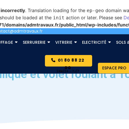
d
incorrectly
. Translation loading for the
domain was 
ep-geo
s should be loaded at the
action or later. Please see
De
init
/domains/admtravaux.fr/public_html/wp-includes/func
ntact@admtravaux.fr
FFAGE
SERRURERIE
VITRERIE
ELECTRICITÉ
SOLS 
01 80 88 22
00
ESPACE PRO
ique et volet roulant à 