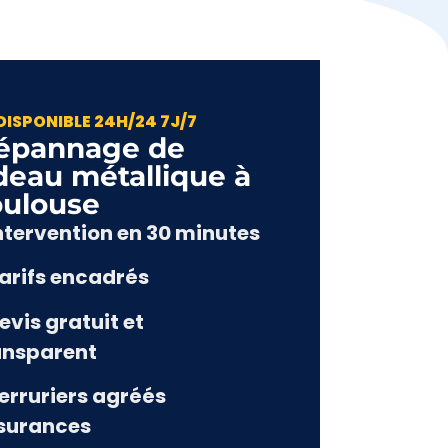
DISPONIBLE 24H/24 7J/7
épannage de
deau métallique à
oulouse
Intervention en 30 minutes
Tarifs encadrés
evis gratuit et
ansparent
Serruriers agréés
surances