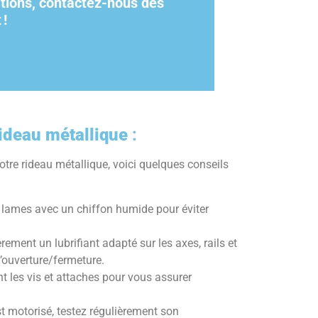
ations, contactez-nous dès
t
!
rideau métallique
:
otre rideau métallique, voici quelques conseils
s lames avec un chiffon humide pour éviter
rement un lubrifiant adapté sur les axes, rails et
l’ouverture/fermeture.
t les vis et attaches pour vous assurer
st motorisé, testez régulièrement son