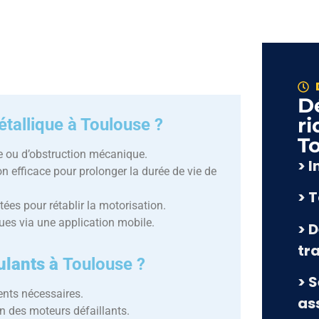
D
ri
tallique à Toulouse ?
T
e ou d’obstruction mécanique.
> 
n efficace pour prolonger la durée de vie de
> 
ées pour rétablir la motorisation.
ques via une application mobile.
> D
tr
oulants à
Toulouse ?
> 
ents nécessaires.
as
on des moteurs défaillants.