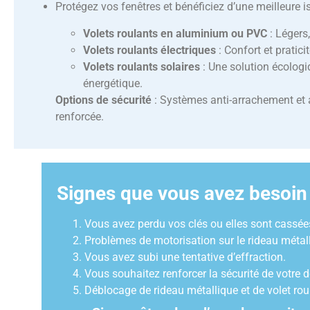
Protégez vos fenêtres et bénéficiez d’une meilleure i
Volets roulants en aluminium ou PVC
: Légers,
Volets roulants électriques
: Confort et pratic
Volets roulants solaires
: Une solution écolog
énergétique.
Options de sécurité
: Systèmes anti-arrachement et 
renforcée.
Signes que vous avez besoin 
Vous avez perdu vos clés ou elles sont cassées
Problèmes de motorisation sur le rideau métalli
Vous avez subi une tentative d’effraction.
Vous souhaitez renforcer la sécurité de votre d
Déblocage de rideau métallique et de volet rou