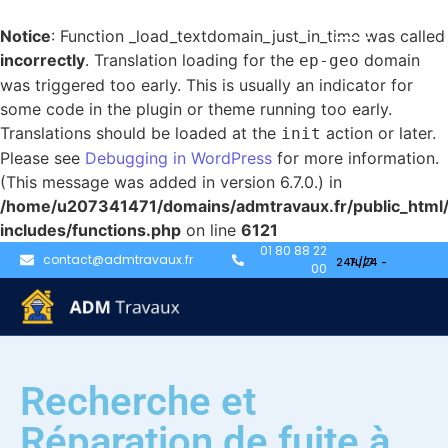
Notice
: Function _load_textdomain_just_in_time was called
incorrectly
. Translation loading for the
domain
ep-geo
was triggered too early. This is usually an indicator for
some code in the plugin or theme running too early.
Translations should be loaded at the
action or later.
init
Please see
Debugging in WordPress
for more information.
(This message was added in version 6.7.0.) in
/home/u207341471/domains/admtravaux.fr/public_html
includes/functions.php
on line
6121
01 80 88 22
contact@admtravaux.fr
00
Recherche et
Réparation de fuite à