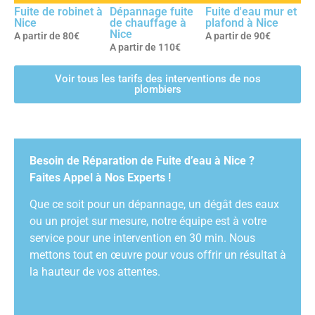
Fuite de robinet à
Dépannage fuite
Fuite d'eau mur et
Nice
de chauffage à
plafond à Nice
Nice
A partir de 80€
A partir de 90€
A partir de 110€
Voir tous les tarifs des interventions de nos
plombiers
Besoin de Réparation de Fuite d’eau à Nice ?
Faites Appel à Nos Experts !
Que ce soit pour un dépannage, un dégât des eaux
ou un projet sur mesure, notre équipe est à votre
service pour une intervention en 30 min. Nous
mettons tout en œuvre pour vous offrir un résultat à
la hauteur de vos attentes.