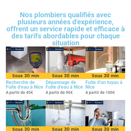
Nos plombiers qualifiés avec
plusieurs années d'expérience,
offrent un service rapide et efficace à
des tarifs abordables pour chaque
situation
Sous 30 min
Sous 30 min
Sous 30 min
Recherche de
Dépannage de
Fuite d'un tuyau à
Fuite d'eau à Nice
Fuite d'eau à Nice
Nice
A partir de 45€
A partir de 90€
A partir de 100€
Sous 30 min
Sous 30 min
Sous 30 min