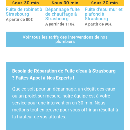
Sous 30 min
Sous 30 min
Sous 30 min
Fuite de robinet à
Dépannage fuite
Fuite d'eau mur et
Strasbourg
de chauffage à
plafond à
Strasbourg
Strasbourg
A partir de 80€
A partir de 110€
A partir de 90€
Voir tous les tarifs des interventions de nos
plombiers
Besoin de Réparation de Fuite d’eau à Strasbourg
? Faites Appel à Nos Experts !
Que ce soit pour un dépannage, un dégât des eaux
ou un projet sur mesure, notre équipe est à votre
service pour une intervention en 30 min. Nous
mettons tout en œuvre pour vous offrir un résultat à
la hauteur de vos attentes.