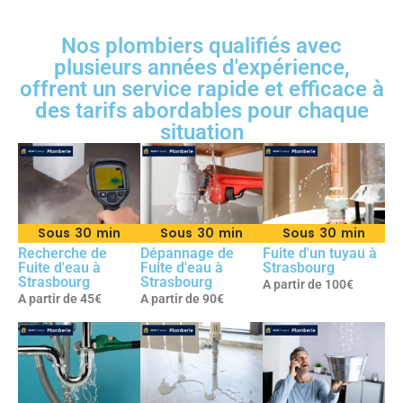
Nos plombiers qualifiés avec
plusieurs années d'expérience,
offrent un service rapide et efficace à
des tarifs abordables pour chaque
situation
Sous 30 min
Sous 30 min
Sous 30 min
Recherche de
Dépannage de
Fuite d'un tuyau à
Fuite d'eau à
Fuite d'eau à
Strasbourg
Strasbourg
Strasbourg
A partir de 100€
A partir de 45€
A partir de 90€