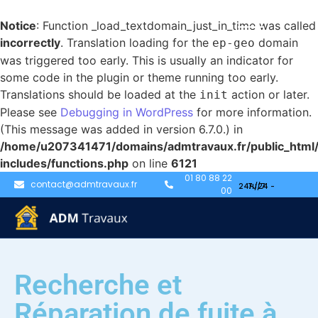
Notice
: Function _load_textdomain_just_in_time was called
incorrectly
. Translation loading for the
domain
ep-geo
was triggered too early. This is usually an indicator for
some code in the plugin or theme running too early.
Translations should be loaded at the
action or later.
init
Please see
Debugging in WordPress
for more information.
(This message was added in version 6.7.0.) in
/home/u207341471/domains/admtravaux.fr/public_html
includes/functions.php
on line
6121
01 80 88 22
contact@admtravaux.fr
00
Recherche et
Réparation de fuite à