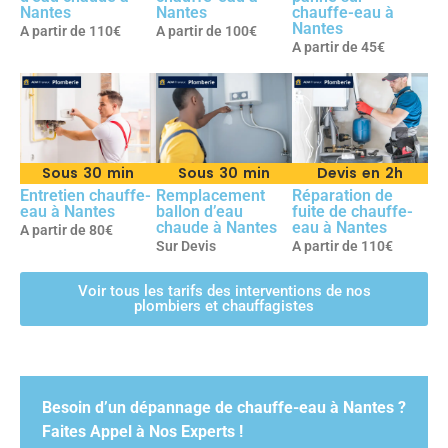
Nantes
Nantes
chauffe-eau à
Nantes
A partir de 110€
A partir de 100€
A partir de 45€
Sous 30 min
Sous 30 min
Devis en 2h
Entretien chauffe-
Remplacement
Réparation de
eau à Nantes
ballon d’eau
fuite de chauffe-
chaude à Nantes
eau à Nantes
A partir de 80€
Sur Devis
A partir de 110€
Voir tous les tarifs des interventions de nos
plombiers et chauffagistes
Besoin d’un dépannage de chauffe-eau à Nantes ?
Faites Appel à Nos Experts !