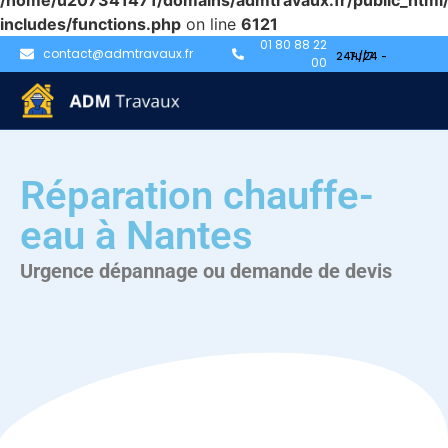
/home/u207341471/domains/admtravaux.fr/public_html
includes/functions.php
on line
6121
01 80 88 22
contact@admtravaux.fr
00
Réparation chauffe-
eau à Nantes
Urgence dépannage ou demande de devis