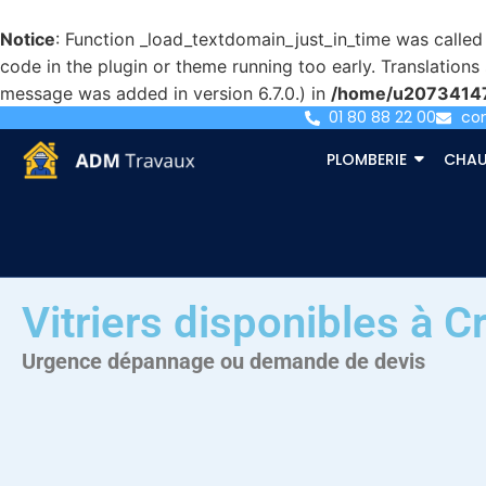
Notice
: Function _load_textdomain_just_in_time was calle
code in the plugin or theme running too early. Translation
message was added in version 6.7.0.) in
/home/u207341471
01 80 88 22 00
co
PLOMBERIE
CHAU
Vitriers disponibles à Cr
Urgence dépannage ou demande de devis