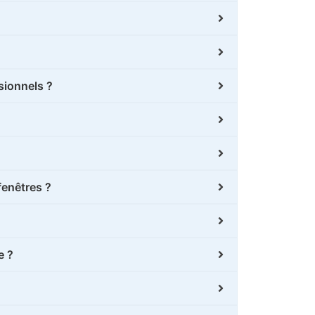
ssionnels ?
fenêtres ?
e ?