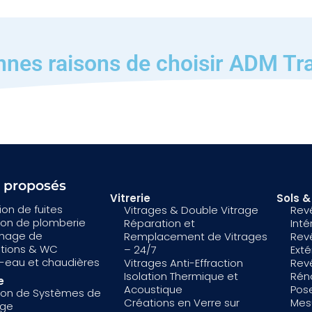
nnes raisons de choisir ADM Tr
s proposés
Vitrerie
Sols 
on de fuites
Vitrages & Double Vitrage
Rev
tion de plomberie
Réparation et
Inté
hage de
Remplacement de Vitrages
Rev
ations & WC
– 24/7
Exté
-eau et chaudières
Vitrages Anti-Effraction
Rev
Isolation Thermique et
Réno
e
Acoustique
Pose
tion de Systèmes de
Créations en Verre sur
Mes
age