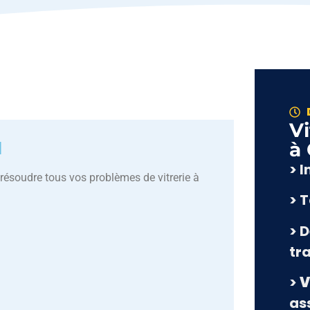
Vi
à 
l
> 
résoudre tous vos problèmes de vitrerie à
> 
> D
tr
>
V
as