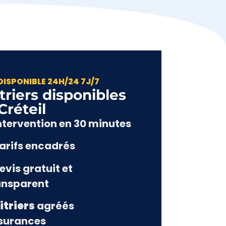
DISPONIBLE 24H/24 7J/7
triers disponibles
Créteil
Intervention en 30 minutes
Tarifs encadrés
evis gratuit et
ansparent
itriers
agréés
surances