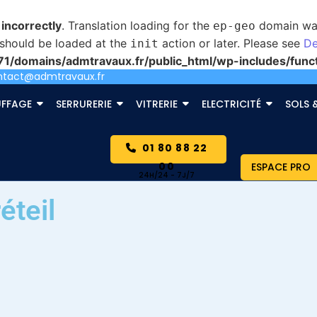
d
incorrectly
. Translation loading for the
domain was 
ep-geo
s should be loaded at the
action or later. Please see
De
init
/domains/admtravaux.fr/public_html/wp-includes/func
ntact@admtravaux.fr
FFAGE
SERRURERIE
VITRERIE
ELECTRICITÉ
SOLS 
01 80 88 22
00
ESPACE PRO
éteil