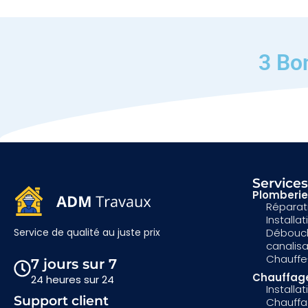
3 Bo
Service
Plomberie
Réparati
Installa
Débouc
Service de qualité au juste prix
canalis
Chauffe
7 jours sur 7
Chauffag
24 heures sur 24
Installa
Support client
Chauff