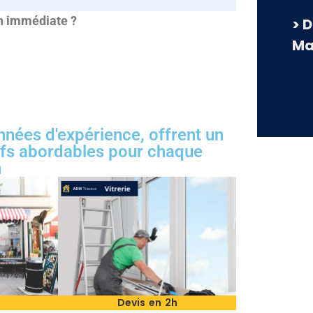
on immédiate ?
> 
Ma
années d'expérience, offrent un
rifs abordables pour chaque
n
Devis en 2h