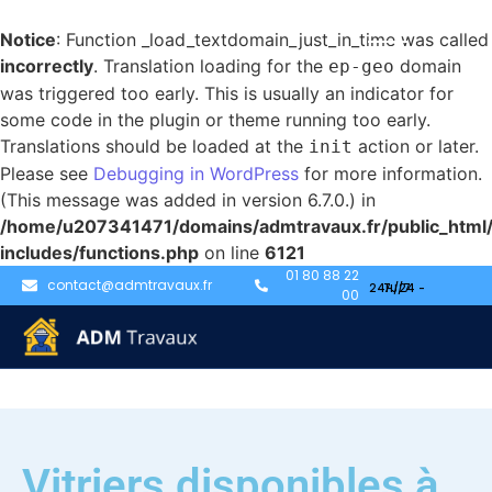
Notice
: Function _load_textdomain_just_in_time was called
incorrectly
. Translation loading for the
domain
ep-geo
was triggered too early. This is usually an indicator for
some code in the plugin or theme running too early.
Translations should be loaded at the
action or later.
init
Please see
Debugging in WordPress
for more information.
(This message was added in version 6.7.0.) in
/home/u207341471/domains/admtravaux.fr/public_html
includes/functions.php
on line
6121
01 80 88 22
contact@admtravaux.fr
00
Vitriers disponibles à