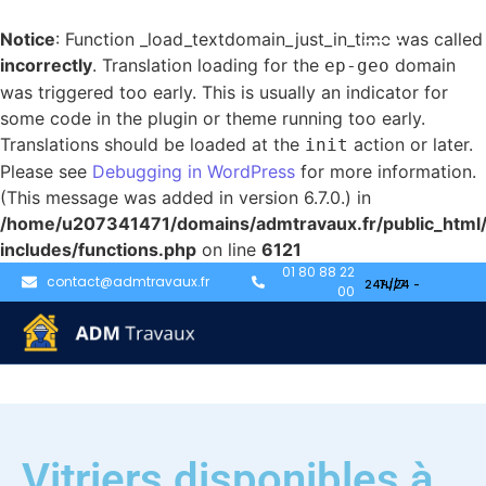
Notice
: Function _load_textdomain_just_in_time was called
incorrectly
. Translation loading for the
domain
ep-geo
was triggered too early. This is usually an indicator for
some code in the plugin or theme running too early.
Translations should be loaded at the
action or later.
init
Please see
Debugging in WordPress
for more information.
(This message was added in version 6.7.0.) in
/home/u207341471/domains/admtravaux.fr/public_html
includes/functions.php
on line
6121
01 80 88 22
contact@admtravaux.fr
00
Vitriers disponibles à