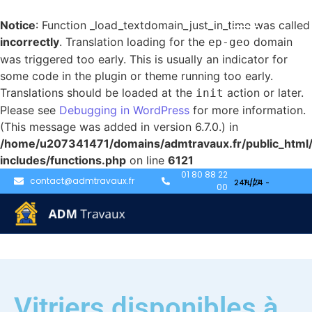
Notice
: Function _load_textdomain_just_in_time was called
incorrectly
. Translation loading for the
domain
ep-geo
was triggered too early. This is usually an indicator for
some code in the plugin or theme running too early.
Translations should be loaded at the
action or later.
init
Please see
Debugging in WordPress
for more information.
(This message was added in version 6.7.0.) in
/home/u207341471/domains/admtravaux.fr/public_html
includes/functions.php
on line
6121
01 80 88 22
contact@admtravaux.fr
00
Vitriers disponibles à