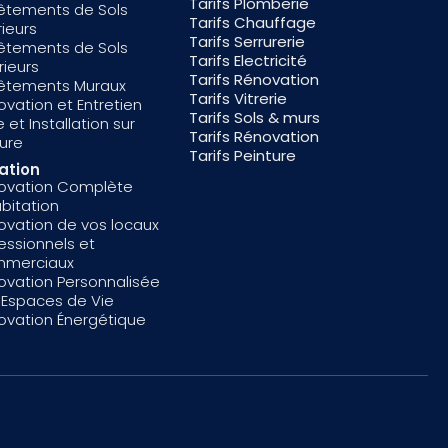
Tarifs Plomberie
êtements de Sols
Tarifs Chauffage
rieurs
Tarifs Serrurerie
êtements de Sols
Tarifs Electricité
rieurs
Tarifs Rénovation
êtements Muraux
Tarifs Vitrerie
vation et Entretien
Tarifs Sols & murs
 et Installation sur
Tarifs Rénovation
ure
Tarifs Peinture
ation
ovation Complète
bitation
ovation de vos locaux
essionnels et
merciaux
ovation Personnalisée
 Espaces de Vie
ovation Énergétique