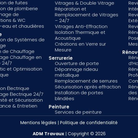
on de fuites
Vitrages & Double Vitrage
Rev
tion de plomberie
Réparation et
Inté
hage de
Remplacement de Vitrages
Rev
ations & WC
– 24/7
Exté
-eau et chaudières
Vitrages Anti-Effraction
Rev
Isolation Thermique et
Réno
e
Acoustique
Pose
tion de Systèmes de
Créations en Verre sur
Mes
age
Mesure
en de Chauffage
Rénov
age Chauffage en
Rén
Serrurerie
 24/7
Ouverture de porte
d’Ha
ic et Optimisation
Dépannage rideau
Rén
ique
métallique
Prof
Remplacement de serrures
Com
Sécurisation après effraction
Rén
ion Électrique
Installation de portes
des
ge Électrique 24/7
blindées
Rén
ité et Sécurisation
ance & Entretien
Peinture
Services de peinture
Mentions légales
|
Politique de confidentialité
ADM
Travaux
| Copyright © 2026