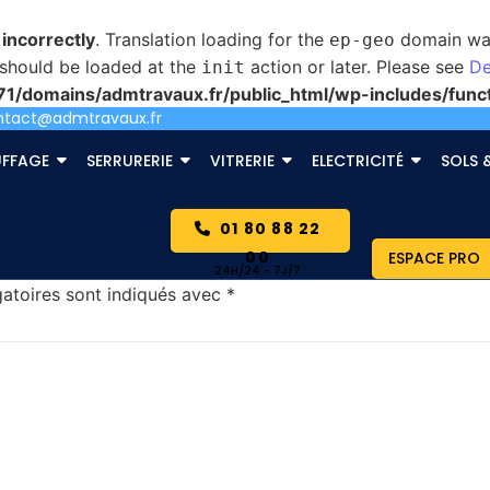
d
incorrectly
. Translation loading for the
domain was 
ep-geo
s should be loaded at the
action or later. Please see
De
init
/domains/admtravaux.fr/public_html/wp-includes/func
ntact@admtravaux.fr
s
FFAGE
SERRURERIE
VITRERIE
ELECTRICITÉ
SOLS 
01 80 88 22
00
ESPACE PRO
atoires sont indiqués avec
*