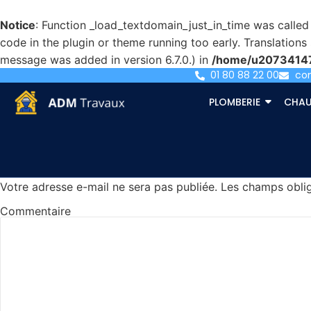
Notice
: Function _load_textdomain_just_in_time was calle
code in the plugin or theme running too early. Translation
message was added in version 6.7.0.) in
/home/u207341471
01 80 88 22 00
co
Prendre un rendez-vou
PLOMBERIE
CHAU
[bookingpress_form]
Laisser un commentaire
Votre adresse e-mail ne sera pas publiée.
Les champs oblig
Commentaire