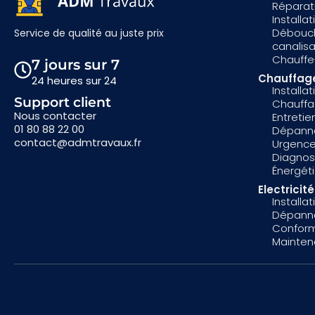
Réparati
Installa
Débouc
Service de qualité au juste prix
canalis
Chauffe
7 jours sur 7
Chauffag
24 heures sur 24
Installa
Support client
Chauff
Nous contacter
Entreti
01 80 88 22 00
Dépann
contact@admtravaux.fr
Urgence
Diagnost
Énergét
Electricité
Installat
Dépanna
Conform
Mainten